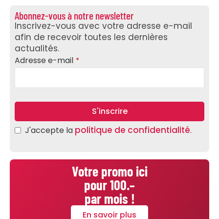
Abonnez-vous à notre newsletter
Inscrivez-vous avec votre adresse e-mail
afin de recevoir toutes les dernières
actualités.
Contact
Adresse e-mail
*
Email
*
S'inscrire
politique de confidentialité
J'accepte la
.
Votre promo ici
pour 100.–
par mois !
En savoir plus