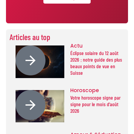
Articles au top
Actu
Éclipse solaire du 12 août
2026 : notre guide des plus
beaux points de vue en
Suisse
Horoscope
Votre horoscope signe par
signe pour le mois d’août
2026