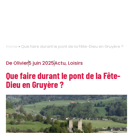
Home
»
Que faire durant le pont de la Fête-Dieu en Gruyère ?
De
Olivier
5 juin 2025
Actu
,
Loisirs
Que faire durant le pont de la Fête-
Dieu en Gruyère ?