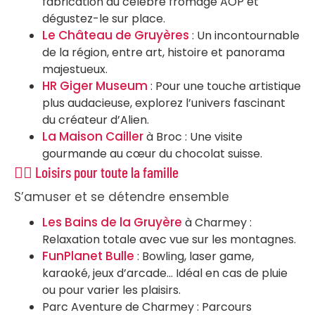
fabrication du célèbre fromage AOP et
dégustez-le sur place.
Le Château de Gruyères
: Un incontournable
de la région, entre art, histoire et panorama
majestueux.
HR Giger Museum
: Pour une touche artistique
plus audacieuse, explorez l’univers fascinant
du créateur d’Alien.
La Maison Cailler
à Broc : Une visite
gourmande au cœur du chocolat suisse.
🏊‍♂️ Loisirs pour toute la famille
S’amuser et se détendre ensemble
Les Bains de la Gruyère
à Charmey :
Relaxation totale avec vue sur les montagnes.
FunPlanet Bulle
: Bowling, laser game,
karaoké, jeux d’arcade… Idéal en cas de pluie
ou pour varier les plaisirs.
Parc Aventure de Charmey : Parcours