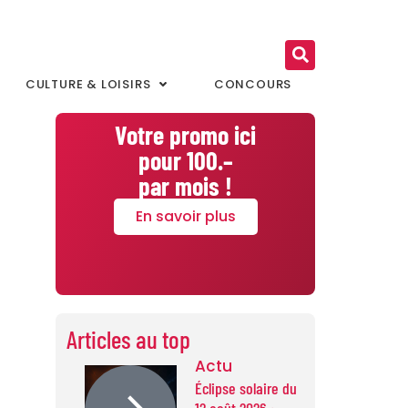
CULTURE & LOISIRS
CONCOURS
Votre promo ici
pour 100.–
par mois !
En savoir plus
Articles au top
Actu
Éclipse solaire du
12 août 2026 :