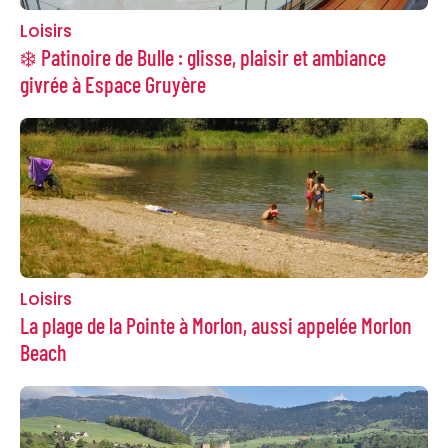
Loisirs
❄️ Patinoire de Bulle : glisse, plaisir et ambiance
givrée à Espace Gruyère
Loisirs
La plage de la Pointe à Morlon, aussi appelée Morlon
Beach