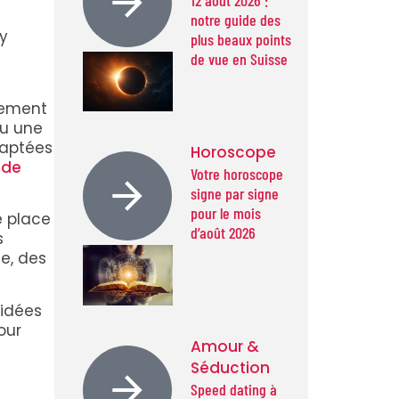
notre guide des
 y
plus beaux points
de vue en Suisse
sement
ou une
daptées
Horoscope
 de
Votre horoscope
signe par signe
pour le mois
e place
d’août 2026
s
e, des
 idées
our
Amour &
Séduction
Speed dating à