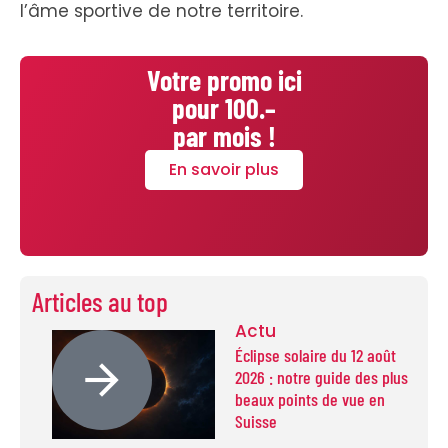
l’âme sportive de notre territoire.
Votre promo ici
pour 100.–
par mois !
En savoir plus
Articles au top
Actu
Éclipse solaire du 12 août
2026 : notre guide des plus
beaux points de vue en
Suisse