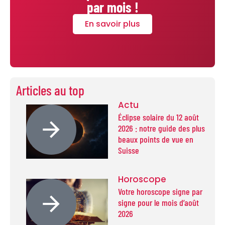
par mois !
En savoir plus
Articles au top
Actu
Éclipse solaire du 12 août
2026 : notre guide des plus
beaux points de vue en
Suisse
Horoscope
Votre horoscope signe par
signe pour le mois d’août
2026