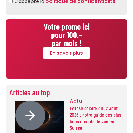
politique de confidentialité
J'accepte la
.
Votre promo ici
pour 100.–
par mois !
En savoir plus
Articles au top
Actu
Éclipse solaire du 12 août
2026 : notre guide des plus
beaux points de vue en
Suisse