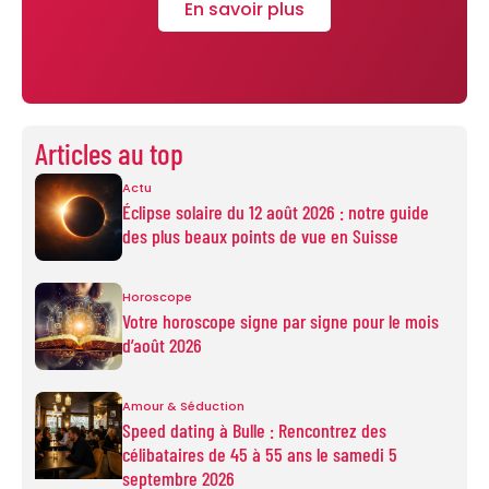
En savoir plus
Articles au top
Actu
Éclipse solaire du 12 août 2026 : notre guide
des plus beaux points de vue en Suisse
Horoscope
Votre horoscope signe par signe pour le mois
d’août 2026
Amour & Séduction
Speed dating à Bulle : Rencontrez des
célibataires de 45 à 55 ans le samedi 5
septembre 2026