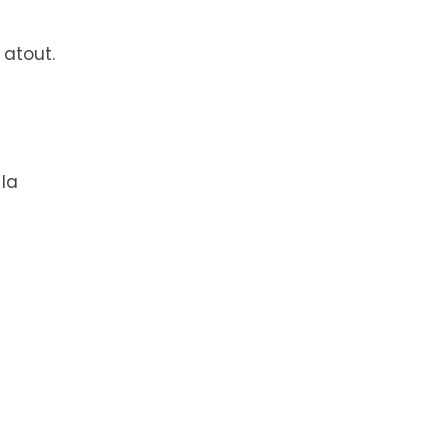
 atout.
 la