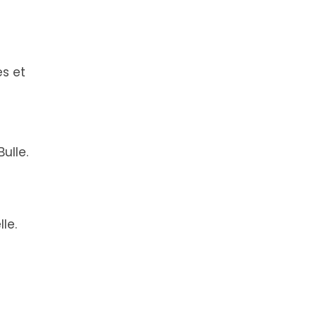
es et
ulle.
le.