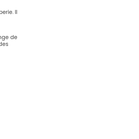
rie. Il
inge de
des