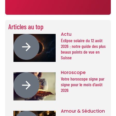
Articles au top
Actu
Éclipse solaire du 12 août
2026 : notre guide des plus
beaux points de vue en
Suisse
Horoscope
Votre horoscope signe par
signe pour le mois d’août
2026
Amour & Séduction