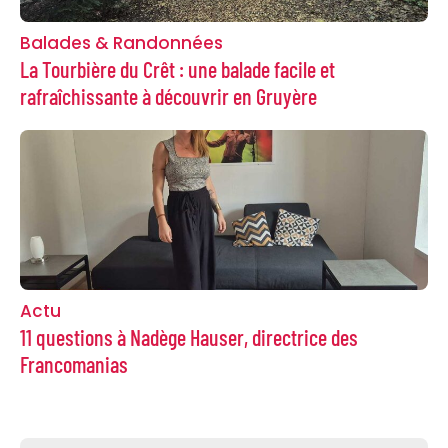
Balades & Randonnées
La Tourbière du Crêt : une balade facile et
rafraîchissante à découvrir en Gruyère
Actu
11 questions à Nadège Hauser, directrice des
Francomanias