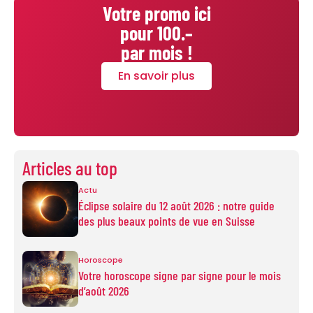
Votre promo ici
pour 100.–
par mois !
En savoir plus
Articles au top
Actu
Éclipse solaire du 12 août 2026 : notre guide
des plus beaux points de vue en Suisse
Horoscope
Votre horoscope signe par signe pour le mois
d’août 2026