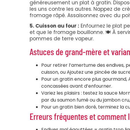
généreusement un plat à gratin. Dispose
les uns contre les autres. Nappez de c
fromage râpé. Assaisonnez avec du poi
5. Cuisson au four :
Enfournez le plat pe
et que le fromage bouillonne. 🍽️ À se
pommes de terre vapeur.
Astuces de grand-mère et varia
Pour retirer l’amertume des endives, p
cuisson, ou Ajoutez une pincée de sucre
Pour un gratin encore plus gourmand, 
concassées avant d’enfourner.
Variez les plaisirs : testez la sauce 
par du saumon fumé ou du jambon cru, 
Pour un gratin bien doré, terminez la cu
Erreurs fréquentes et comment l
Endives mal égouttées = gratin trop li