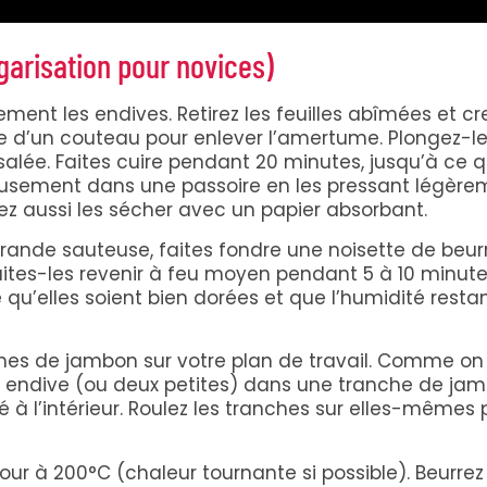
garisation pour novices)
ent les endives. Retirez les feuilles abîmées et c
de d’un couteau pour enlever l’amertume. Plongez-l
alée. Faites cuire pendant 20 minutes, jusqu’à ce q
neusement dans une passoire en les pressant légère
vez aussi les sécher avec un papier absorbant.
ande sauteuse, faites fondre une noisette de beurr
aites-les revenir à feu moyen pendant 5 à 10 minute
 qu’elles soient bien dorées et que l’humidité resta
ches de jambon sur votre plan de travail. Comme on
endive (ou deux petites) dans une tranche de jam
à l’intérieur. Roulez les tranches sur elles-mêmes 
our à 200°C (chaleur tournante si possible). Beurrez