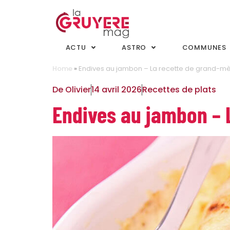
ACTU
ASTRO
COMMUNES
Home
»
Endives au jambon – La recette de grand-m
De
Olivier
14 avril 2026
Recettes de plats
Endives au jambon – 