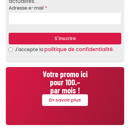
actualités.
Adresse e-mail
*
S'inscrire
politique de confidentialité
J'accepte la
.
Phone
Number
*
Votre promo ici
pour 100.–
par mois !
En savoir plus