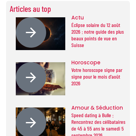
Articles au top
Actu
Éclipse solaire du 12 août
2026 : notre guide des plus
beaux points de vue en
Suisse
Horoscope
Votre horoscope signe par
signe pour le mois d’août
2026
Amour & Séduction
Speed dating à Bulle :
Rencontrez des célibataires
de 45 à 55 ans le samedi 5
septembre 2026